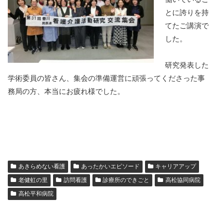
とに誇りを持
てたご講演で
した。
研究発表した
学術委員の皆さん、集会の準備運営に頑張ってくださった事
務局の方、本当にお疲れ様でした。
あきらめない看護
あったかいエピソード
キャリアアップ
老健虹の里
訪問看護
診療所のできごと
高松協同病院
高松平和病院