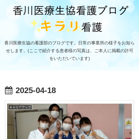
香川医療生協の看護部のブログです。日常の事業所の様子をお知ら
せします。(ここで紹介する患者様の写真は、ご本人に掲載の許可
をいただいています)
2025-04-18
「
キャリアアップ
新
卒
看
護
2025.04.18
新
師