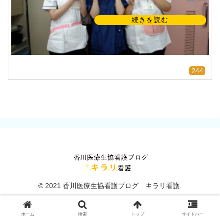
人
研
看
修
護
師
順
さ
調
ん
で
は
す
入
社
」
244
式
か
高
ら
松
統
一
平
オ
和
リ
病
エ
院
ン
テ
ー
シ
ョ
ン
（
© 2021 香川医療生協看護ブログ キラリ看護.
i
n
s
t
ホーム
検索
トップ
サイドバー