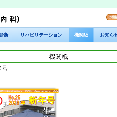
診断
リハビリテーション
機関紙
お知ら
機関紙
年号