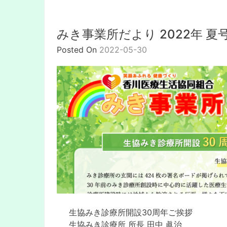
みき事業所だより 2022年 夏
Posted On
2022-05-30
⽣協みき診療所開設30周年ご挨拶
⽣協みき診療所 所⻑ ⽥中 眞治