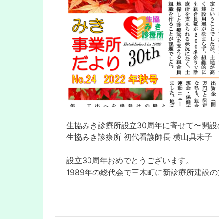
⽣協みき診療所設立30周年に寄せて〜開設
⽣協みき診療所 初代看護師長 横山具未子
設立30周年おめでとうございます。
1989年の総代会で三木町に新診療所建設