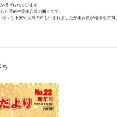
ドが掲げられています。
躍した医療⽣協組合員の⾯々です。
、様々な不安や反対の声も⽣まれましたが組合員が地域を訪問
年号