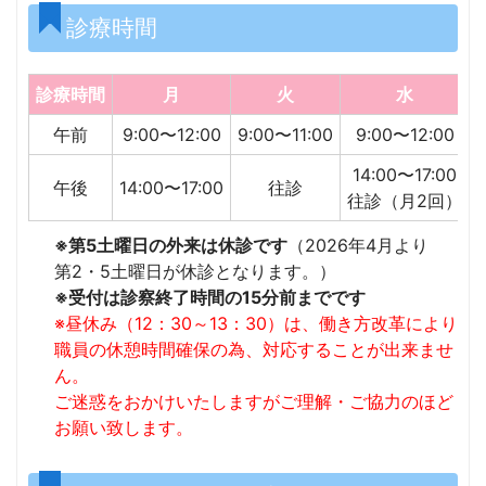
診療時間
診療時間
月
火
水
午前
9:00〜12:00
9:00〜11:00
9:00〜12:00
9
14:00〜17:00
午後
14:00〜17:00
往診
往診（月2回）
※第5土曜日の外来は休診です
（2026年4月より
第2・5土曜日が休診となります。）
※受付は診察終了時間の15分前までです
※昼休み（12：30～13：30）は、働き方改革により
職員の休憩時間確保の為、対応することが出来ませ
ん。
ご迷惑をおかけいたしますがご理解・ご協力のほど
お願い致します。