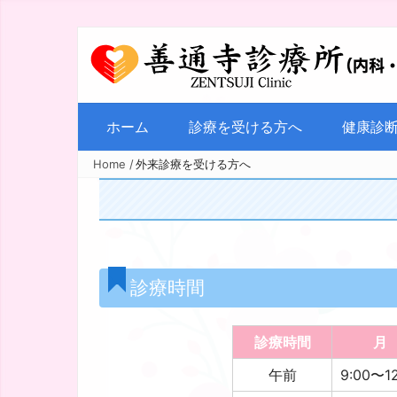
ホーム
診療を受ける方へ
健康診
Home
/
外来診療を受ける方へ
診療時間
診療時間
月
午前
9:00〜12