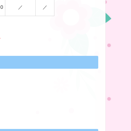
30
／
／
。