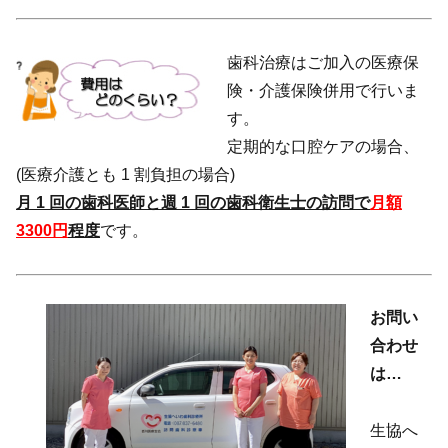
歯科治療はご加入の医療保
険・介護保険併用で行いま
す。
定期的な口腔ケアの場合、
(医療介護とも 1 割負担の場合)
月 1 回の歯科医師と週 1 回の歯科衛生士の訪問で
月額
3300円
程度
です。
お問い
合わせ
は…
生協へ