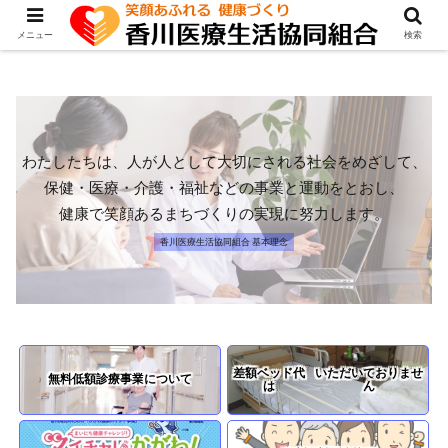
メニュー
検索
わたしたちは、人が人として大切にされる社会をめざして、
保健・医療・介護・福祉などの事業と運動をとおし、
健康で笑顔あるまちづくりの実現に努力します。
香川医療生活協同組合 基本理念
差額ベッド代
いただいておりませ
無料低額診療事業
について
は
ん