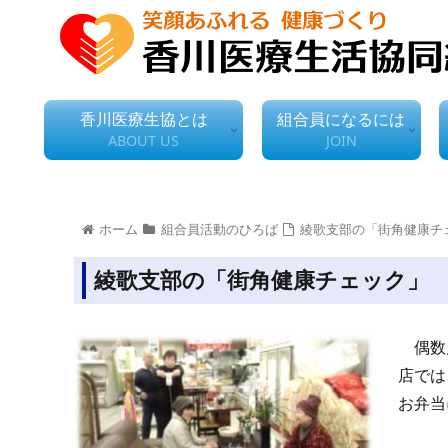
香川医療生協とは
組合員になるには
ABOUT US
JOIN
ホーム
組合員活動のひろば
綾歌支部の「街角健康チ
綾歌支部の「街角健康チェック」
偶数月
店では
お弁当