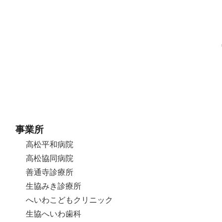
事業所
高松平和病院
高松協同病院
善通寺診療所
生協みき診療所
へいわこどもクリニック
生協へいわ歯科