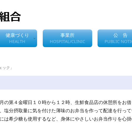
健康づくり
事業所
公 告
HEALTH
HOSPITAL/CLINIC
PUBLIC NOTI
ェック」
の第４金曜日１０時から１２時、生鮮食品店の休憩所をお借
、塩分摂取量に気を付けた薄味のお弁当を作って配達を行って
には希少糖も使用するなど、身体にやさしいお弁当作りを心掛