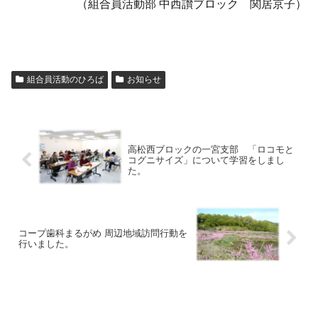
（組合員活動部 中西讃ブロック 関居京子）
組合員活動のひろば
お知らせ
高松西ブロックの一宮支部 「ロコモと
コグニサイズ」について学習をしまし
た。
コープ歯科まるがめ 周辺地域訪問行動を
行いました。