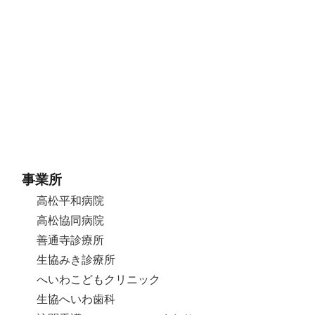
事業所
高松平和病院
高松協同病院
善通寺診療所
生協みき診療所
へいわこどもクリニック
生協へいわ歯科