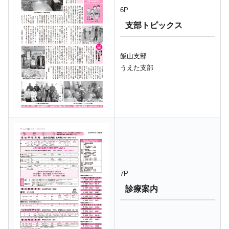
6P
支部トピックス
飯山支部
うえた支部
7P
診療案内