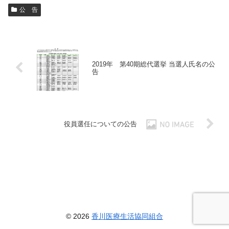
公 告
2019年 第40期総代選挙 当選人氏名の公
告
役員選任についての公告
© 2026
香川医療生活協同組合