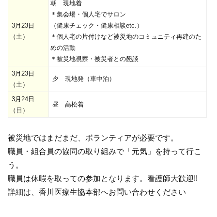
朝 現地着
＊集会場・個人宅でサロン
3月23日
（健康チェック・健康相談etc.）
（土）
＊個人宅の片付けなど被災地のコミュニティ再建のた
めの活動
＊被災地視察・被災者との懇談
3月23日
夕 現地発（車中泊）
（土）
3月24日
昼 高松着
（日）
被災地ではまだまだ、ボランティアが必要です。
職員・組合員の協同の取り組みで「元気」を持って行こ
う。
職員は休暇を取っての参加となります。看護師大歓迎!!
詳細は、香川医療生協本部へお問い合わせください