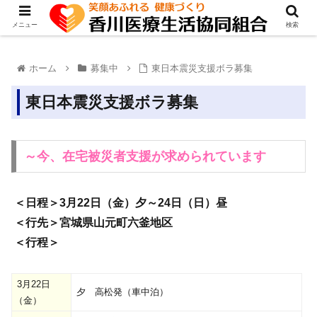
メニュー
検索
ホーム
募集中
東日本震災支援ボラ募集
東日本震災支援ボラ募集
～今、在宅被災者支援が求められています
＜日程＞3月22日（金）夕～24日（日）昼
＜行先＞宮城県山元町六釜地区
＜行程＞
3月22日
夕 高松発（車中泊）
（金）