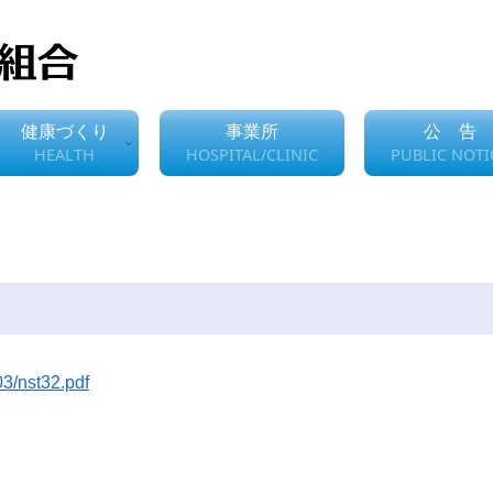
健康づくり
事業所
公 告
HEALTH
HOSPITAL/CLINIC
PUBLIC NOTI
3/nst32.pdf