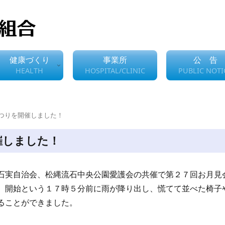
健康づくり
事業所
公 告
HEALTH
HOSPITAL/CLINIC
PUBLIC NOTI
まつりを開催しました！
催しました！
石実自治会、松縄流石中央公園愛護会の共催で第２７回お月見
、開始という１７時５分前に雨が降り出し、慌てて並べた椅子
ることができました。