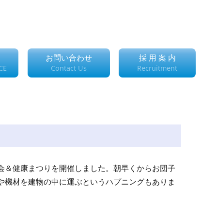
お問い合わせ
採 用 案 内
CE
Contact Us
Recruitment
会＆健康まつりを開催しました。朝早くからお団子
や機材を建物の中に運ぶというハプニングもありま