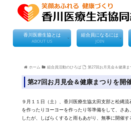
香川医療生協とは
組合員になるには
ABOUT US
JOIN
ホーム
組合員活動のひろば
第27回お月見会＆健康
第27回お月見会＆健康まつりを開
９月１１日（土）、香川医療生協太田支部と松縄流
を作ったりヨーヨーを作ったり等準備をして、さあ
したが、しばらくすると雨もあがり、無事に開催す