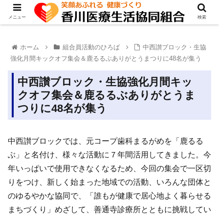
メニュー
検索
ホーム
組合員活動のひろば
中西讃ブロック・生協
強化月間キックオフ集会＆鹿るるぶありがとうまつりに48名が集う
中西讃ブロック・生協強化月間キッ
クオフ集会＆鹿るるぶありがとうま
つりに48名が集う
中西讃ブロックでは、元コープ歯科まるがめを「鹿るる
ぶ」と名付け、様々な活動に７年間活用してきました。今
年いっぱいで使用できなくなるため、今回の集会で一区切
りをつけ、新しく始まった地域での活動、いろんな団体と
のゆるやかな協同で、「誰もが健康で居心地よく暮らせる
まちづくり」めざして、善通寺診療所とともに挑戦してい