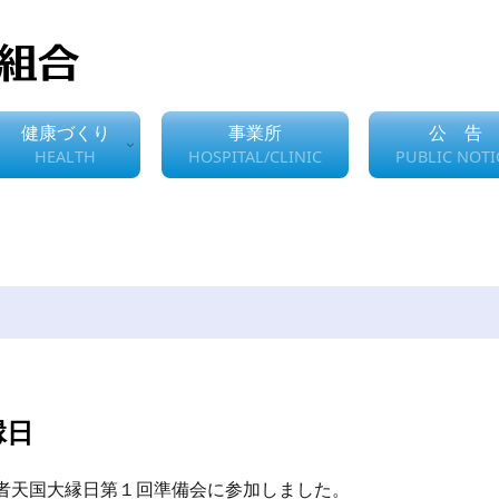
健康づくり
事業所
公 告
HEALTH
HOSPITAL/CLINIC
PUBLIC NOTI
縁日
者天国大縁日第１回準備会に参加しました。