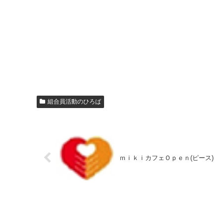
組合員活動のひろば
ｍｉｋｉカフェＯｐｅｎ(ピース)