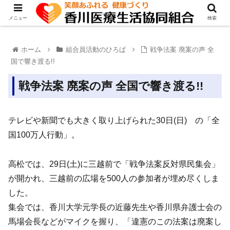
メニュー
検索
ホーム
組合員活動のひろば
戦争法案 廃案の声 全
国で響き渡る!!
戦争法案 廃案の声 全国で響き渡る!!
テレビや新聞でも大きく取り上げられた30日(日) の「全
国100万人行動」。
高松では、29日(土)に三越前で「戦争法案反対県民集会」
が開かれ、三越前の広場を500人の参加者が埋め尽くしま
した。
集会では、香川大学元学長の近藤先生や香川県弁護士会の
馬場会長などがマイクを握り、「違憲のこの法案は廃案し