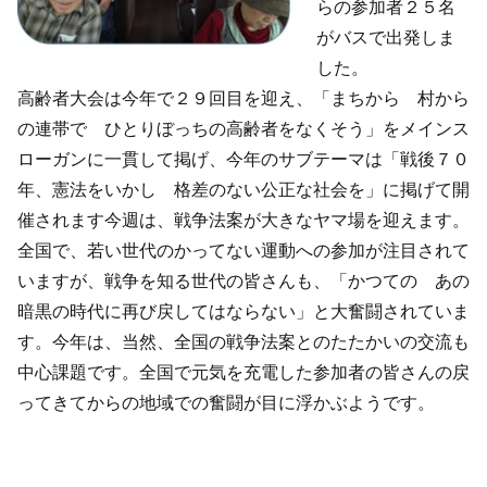
らの参加者２５名
がバスで出発しま
した。
高齢者大会は今年で２９回目を迎え、「まちから 村から
の連帯で ひとりぼっちの高齢者をなくそう」をメインス
ローガンに一貫して掲げ、今年のサブテーマは「戦後７０
年、憲法をいかし 格差のない公正な社会を」に掲げて開
催されます今週は、戦争法案が大きなヤマ場を迎えます。
全国で、若い世代のかってない運動への参加が注目されて
いますが、戦争を知る世代の皆さんも、「かつての あの
暗黒の時代に再び戻してはならない」と大奮闘されていま
す。今年は、当然、全国の戦争法案とのたたかいの交流も
中心課題です。全国で元気を充電した参加者の皆さんの戻
ってきてからの地域での奮闘が目に浮かぶようです。