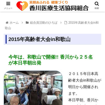
メニュー
検索
ホーム
組合員活動のひろば
2015年高齢者大会in和
歌山
2015年高齢者大会in和歌山
今年は、和歌山で開催!! 香川から２５名
が本日早朝出発
２０１５年日本高
齢者大会in和歌山が
明日から開催され
ます。
本日早朝、香川か