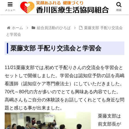
メニュー
検索
ホーム
組合員活動のひろば
栗藤支部 手配り交流会
と学習会
栗藤支部 手配り交流会と学習会
11/21栗藤支部では,初めて手配りさんの交流会を学習会と
セットしで開催しました。学習会は認知症予防の話を高嶋
看護師（認知症ケア専門療法士）にしていただきました。
70代～80代の方が多いのでとても興味ある内容でした。
高嶋さんもご自分の体験談をお話してくれとても身近な問
題と感じる事が出来ました。
栗藤支部は
前支部長が