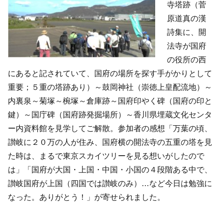
寺塔跡（菅
原道真の漢
詩集に、開
法寺が国府
の役所の西
にあると記されていて、国府の場所を探す手がかりとして
重要；５重の塔跡あり）～鼓岡神社（崇徳上皇配流地）～
内裏泉～菊塚～椀塚～倉庫跡～国府印やく碑（国府の印と
鍵）～国庁碑（国府跡発掘場所）～香川県埋蔵文化センタ
ー内資料館を見学してご解散。参加者の感想「万葉の頃、
讃岐に２０万の人が住み、国府横の開法寺の五重の塔を見
た時は、まるで東京スカイツリーを見る想いがしたので
は」「国府が大国・上国・中国・小国の４段階ある中で、
讃岐国府が上国（四国では讃岐のみ）…など今日は勉強に
なった。ありがとう！」が寄せられました。