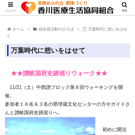
メニュー
検索
ホーム
組合員活動のひろば
万葉時代に想いをはせ
て
万葉時代に想いをはせて
★★讃岐国府史跡巡りウォーク★★
11/21（土）中西讃ブロック第６回ウォーキングを開
催。
参加者１６名＆３名の県埋蔵文化センターの方やガイドさ
んと讃岐国府史跡巡りへ。
初めに開法