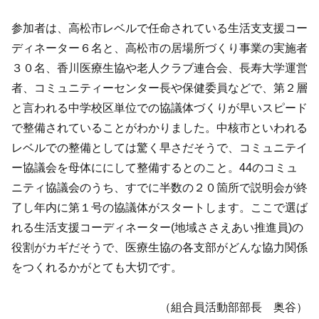
参加者は、高松市レベルで任命されている生活支支援コー
ディネーター６名と、高松市の居場所づくり事業の実施者
３０名、香川医療生協や老人クラブ連合会、長寿大学運営
者、コミュニティーセンター長や保健委員などで、第２層
と言われる中学校区単位での協議体づくりが早いスピード
で整備されていることがわかりました。中核市といわれる
レベルでの整備としては驚く早さだそうで、コミュニテイ
ー協議会を母体ににして整備するとのこと。44のコミュ
ニティ協議会のうち、すでに半数の２０箇所で説明会が終
了し年内に第１号の協議体がスタートします。ここで選ば
れる生活支援コーディネーター(地域ささえあい推進員)の
役割がカギだそうで、医療生協の各支部がどんな協力関係
をつくれるかがとても大切です。
（組合員活動部部長 奥谷）