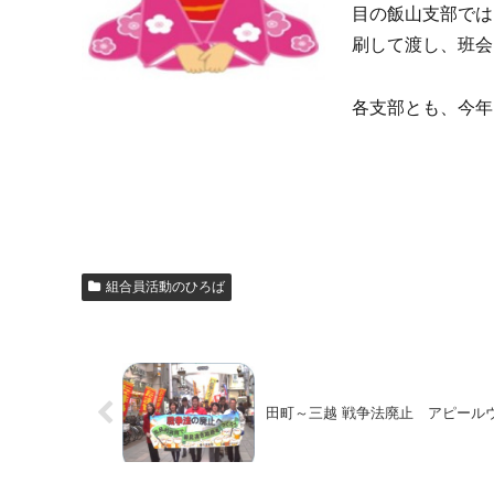
目の飯山支部では
刷して渡し、班会
各支部とも、今年
組合員活動のひろば
田町～三越 戦争法廃止 アピールウ