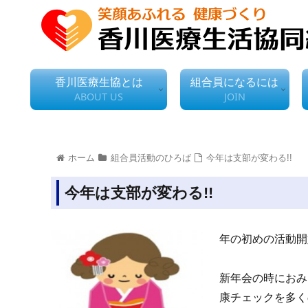
香川医療生協とは
組合員になるには
ABOUT US
JOIN
ホーム
組合員活動のひろば
今年は支部が変わる!!
今年は支部が変わる!!
年の初めの活動開
新年会の時におみ
康チェックを多く