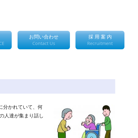
お問い合わせ
採 用 案 内
CE
Contact Us
Recruitment
に分かれていて、何
の人達が集まり話し