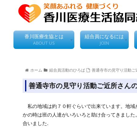
香川医療生協とは
組合員になるには
ABOUT US
JOIN
ホーム
組合員活動のひろば
善通寺市の見守り活動ご
善通寺市の見守り活動ご近所さん
私の地域は約７０軒ぐらいで出来ています。地域
かの時は班の人達がいろいろと助け合ってきました
合いました.