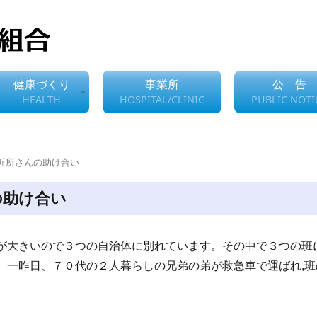
健康づくり
事業所
公 告
HEALTH
HOSPITAL/CLINIC
PUBLIC NOTI
近所さんの助け合い
の助け合い
が大きいので３つの自治体に別れています。その中で３つの班
。一昨日、７０代の２人暮らしの兄弟の弟が救急車で運ばれ,班