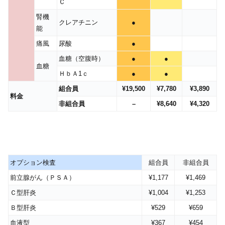
Ｃ
腎機
クレアチニン
●
能
痛風
尿酸
●
血糖（空腹時）
●
●
血糖
ＨｂＡ1ｃ
●
●
組合員
¥19,500
¥7,780
¥3,890
料金
非組合員
–
¥8,640
¥4,320
オプション検査
組合員
非組合員
前立腺がん（ＰＳＡ）
¥1,177
¥1,469
Ｃ型肝炎
¥1,004
¥1,253
Ｂ型肝炎
¥529
¥659
血液型
¥367
¥454