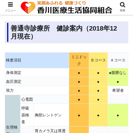
メニュー
検索
善通寺診療所 健診案内（2018年12
月現在）
ミニドッ
検査項目
Ｂコース
Ａコース
ク
身体測定
●
●
●腹囲なし
血圧測定
●
●
●
視力
●
●
希望者
心電図
●
●
呼吸
器検
胸部レントゲン
●
●
●
査
生理検
胃カメラ又は胃透