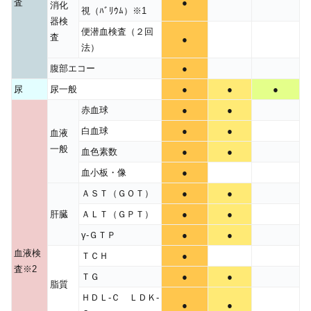
査
●
消化
視（ﾊﾞﾘｳﾑ）※1
器検
便潜血検査（２回
査
●
法）
腹部エコー
●
尿
尿一般
●
●
●
赤血球
●
●
白血球
●
●
血液
一般
血色素数
●
●
血小板・像
●
ＡＳＴ（ＧＯＴ）
●
●
肝臓
ＡＬＴ（ＧＰＴ）
●
●
γ-ＧＴＰ
●
●
血液検
ＴＣＨ
●
査※2
ＴＧ
●
●
脂質
ＨＤＬ‐Ｃ ＬＤＫ‐
●
●