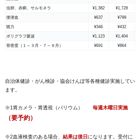
虫卵、赤痢、サルモネラ
¥1,382
¥1,728
便潜血
¥637
¥799
聴力
¥346
¥432
ポリグラフ脈波
¥1,123
¥1,404
骨密度（１～３月・７～９月）
¥691
¥864
自治体健診・がん検診・協会けんぽ等各種健診実施してい
ます。
※1胃カメラ・胃透視（バリウム）
毎週木曜日実施
（要予約）
※2血液検査のある場合、
結果は後日
になります。受付に