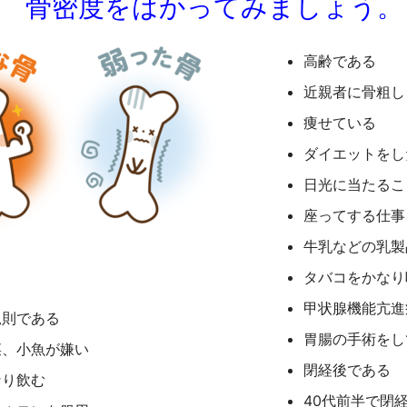
骨密度をはかってみましょう。
高齢である
近親者に骨粗し
痩せている
ダイエットをし
日光に当たるこ
座ってする仕事
牛乳などの乳製
タバコをかなり
甲状腺機能亢進
規則である
胃腸の手術をし
菜、小魚が嫌い
閉経後である
なり飲む
40代前半で閉