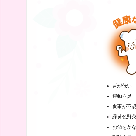
背が低い
運動不足
食事が不
緑黄色野
お酒をか