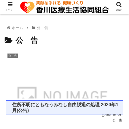
メニュー
検索
ホーム
公 告
公 告
公 告
住所不明にともなうみなし自由脱退の処理 2020年1
月(公告)
2020.01.29
公 告