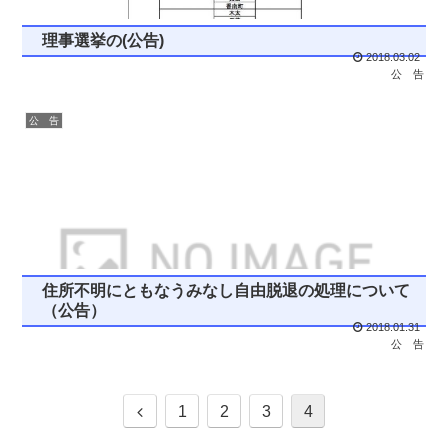
理事選挙の(公告)
2018.03.02
公 告
公 告
住所不明にともなうみなし自由脱退の処理について
（公告）
2018.01.31
公 告
1
2
3
4