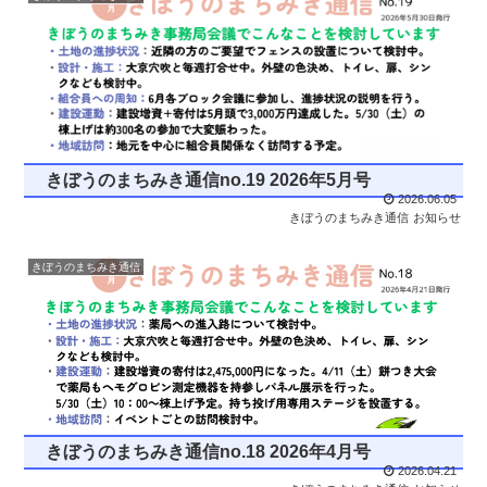
きぼうのまちみき通信no.19 2026年5月号
2026.06.05
きぼうのまちみき通信
お知らせ
きぼうのまちみき通信
きぼうのまちみき通信no.18 2026年4月号
2026.04.21