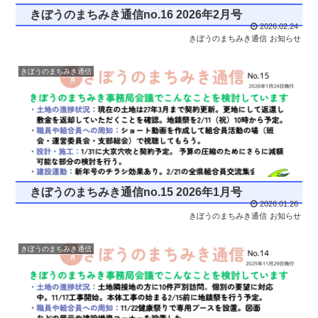
きぼうのまちみき通信no.16 2026年2月号
2026.02.24
きぼうのまちみき通信
お知らせ
きぼうのまちみき通信
きぼうのまちみき通信no.15 2026年1月号
2026.01.26
きぼうのまちみき通信
お知らせ
きぼうのまちみき通信