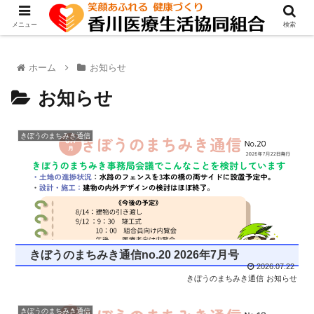
メニュー
検索
ホーム
お知らせ
お知らせ
きぼうのまちみき通信
きぼうのまちみき通信no.20 2026年7月号
2026.07.22
きぼうのまちみき通信
お知らせ
きぼうのまちみき通信