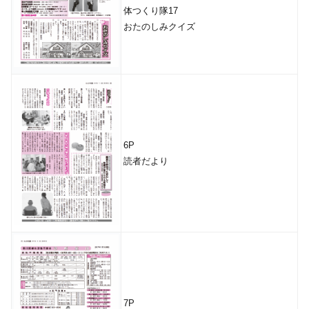
体つくり隊17
おたのしみクイズ
6P
読者だより
7P