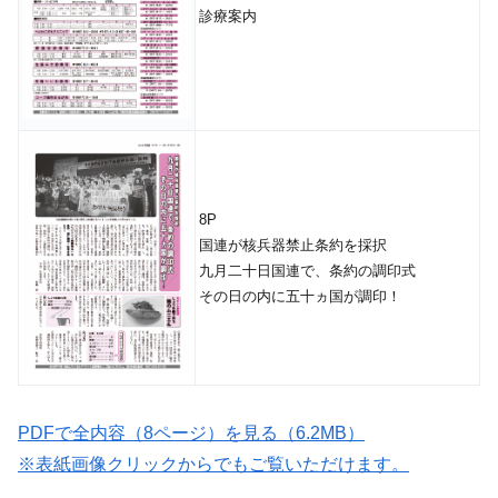
診療案内
8P
国連が核兵器禁止条約を採択
九月二十日国連で、条約の調印式
その日の内に五十ヵ国が調印！
PDFで全内容（8ページ）を見る（6.2MB）
※表紙画像クリックからでもご覧いただけます。