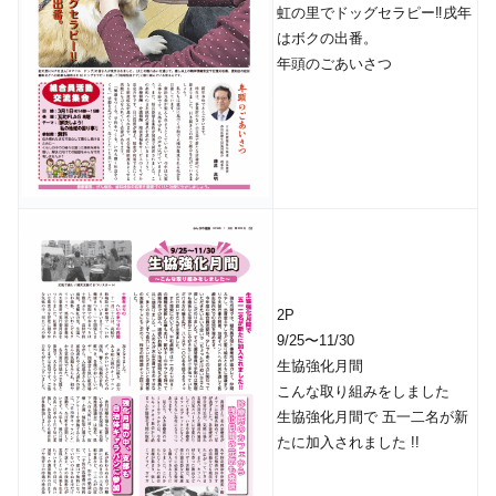
虹の里でドッグセラピー‼︎戌年
はボクの出番。
年頭のごあいさつ
2P
9/25〜11/30
生協強化月間
こんな取り組みをしました
生協強化月間で 五一二名が新
たに加入されました !!