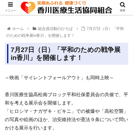
メニュー
検索
ホーム
組合員活動のひろば
7月27日（日）「平和
のための戦争展in香川」を開催します！
7月27日（日）「平和のための戦争展
in香川」を開催します！
～映画「サイレントフォールアウト」も同時上映～
香川医療生協高松南ブロック平和社保委員会の共催で、平
和を考える展示会を開催します。
「ヒロシマ・ナガザキ・ビキニ」での被爆や「高松空襲」
の写真や絵画のほか、治安維持法や憲法９条について問い
かける展示を行います。