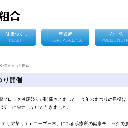
健康づくり
事業所
公 告
HEALTH
HOSPITAL/CLINIC
PUBLIC NOTI
ック健康まつり開催
つり開催
讃ブロック健康祭りが開催されました。今年のまつりの目標は
バザーに協力していただきました。
南部エリア祭りｉｎコープ三木」にみき診療所の健康チェックで