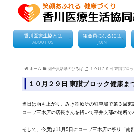
香川医療生協とは
組合員になるには
ABOUT US
JOIN
ホーム
組合員活動のひろば
１０月２９日 東讃ブロ
１０月２９日 東讃ブロック健康ま
当日は雨も上がり、みき診療所の駐車場で第３回東
コープ三木店の店長さんを招いて平井支部の場所で
そして、今度は11月5日にコープ三木店の祭り「