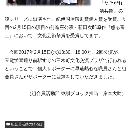
『たそがれ
清兵衛』必
殺シリーズに出演され。紀伊国屋演劇賞個人賞を受賞。今
回の2月15日の演目の前進座公演・新田次郎原作『怒る富
士』において、文化芸術祭賞を受賞してます。
今回2017年2月15日(水)13:30、18:00と、2回公演が、
琴電学園通り前駅すぐの三木町文化交流プラザで行われる
ということで、個人サポーターに早速熱心な職員さんと組
合員さんがサポーターに登録をしていただきました。
（組合員活動部 東讃ブロック担当 岸本大助）
組合員活動のひろば