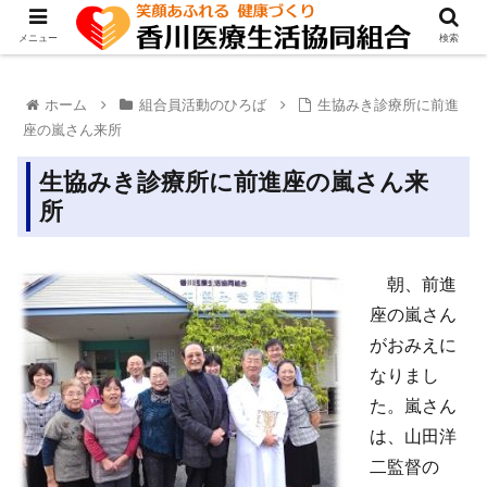
メニュー
検索
ホーム
組合員活動のひろば
生協みき診療所に前進
座の嵐さん来所
生協みき診療所に前進座の嵐さん来
所
朝、前進
座の嵐さん
がおみえに
なりまし
た。嵐さん
は、山田洋
二監督の